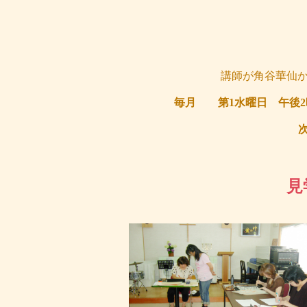
講師が角谷華仙
毎月 第1水曜日 午後2時～
次回 8
見